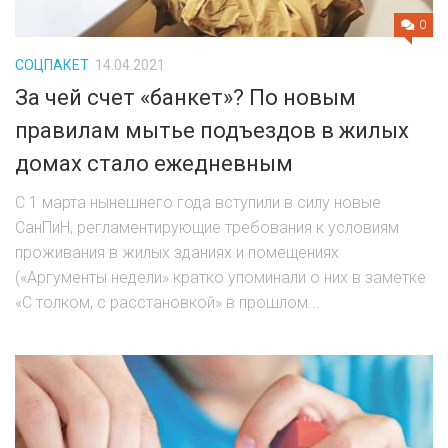
0
СОЦПАКЕТ
14.04.2021
За чей счет «банкет»? По новым
правилам мытье подъездов в жилых
домах стало ежедневным
С 1 марта нынешнего года вступили в силу новые
СанПиН, регламентирующие требования к условиям
проживания в жилых зданиях и помещениях
(«Аргументы недели» кратко упоминали о них в заметке
«С толком, с расстановкой» в прошлом...