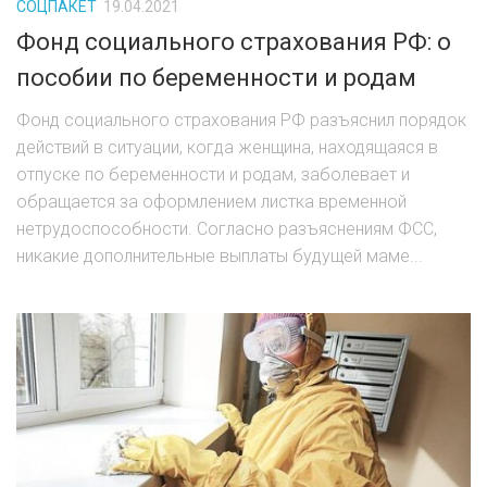
СОЦПАКЕТ
19.04.2021
Фонд социального страхования РФ: о
пособии по беременности и родам
Фонд социального страхования РФ разъяснил порядок
действий в ситуации, когда женщина, находящаяся в
отпуске по беременности и родам, заболевает и
обращается за оформлением листка временной
нетрудоспособности. Согласно разъяснениям ФСС,
никакие дополнительные выплаты будущей маме...