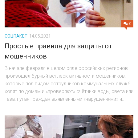
ШОУ БИЗНЕС
ШПИОНАЖ
0
ЭКОНОМИКА
СОЦПАКЕТ
14.05.2021
Простые правила для защиты от
ОНЛАЙН КАРТА КОРОНАВИРУСА
мошенников
КОНТАКТЫ
В начале февраля в целом ряде российских регионов
произошёл бурный всплеск активности мошенников,
ЛЕНТА
которые под видом сотрудников коммунальных служб
ходят по домам и «проверяют» счётчики воды, света или
газа, пугая граждан выявленными «нарушениями» и...