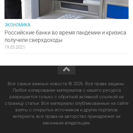
ЭКОНОМИКА
Российские банки во время пандемии и кризиса
получили сверхдоходы
19.05.2021
Все самые важные новости © 2026. Все права защины.
Любое копирование материалов с нашего ресурса
разрешается только с обратной активной ссылкой на
страницу статьи. Все материалы опубликованные на сайте
взяты с открытых источников и других порталов
интернета, все права на авторство принадлежат их
законным владельцам.