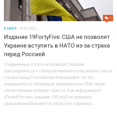
ШОУ БИЗНЕС
ШПИОНАЖ
0
ЭКОНОМИКА
В МИРЕ
19.05.2021
Издание 19FortyFive: США не позволят
ОНЛАЙН КАРТА КОРОНАВИРУСА
Украине вступить в НАТО из-за страха
перед Россией
КОНТАКТЫ
Соединенные Штаты не позволят Украине
ЛЕНТА
присоединиться к Североатлантическому альянсу из-за
страха перед Российской Федерацией. На это
указывается в публикации американских СМИ, пишет
отечественная интернет-пресса. Как информирует
«ПолитРоссия», издание 19FortyFive призвало
официальный Вашингтон перестать скрывать...