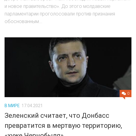
и новое правительство». До этого молдавские
парламентарии проголосовали против признания
обоснованным...
0
В МИРЕ
17.04.2021
Зеленский считает, что Донбасс
превратится в мертвую территорию,
«хуже Чернобыля»