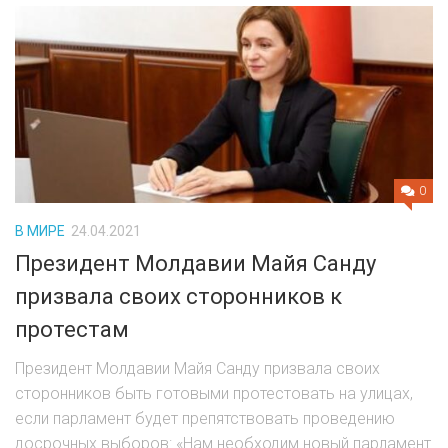
0
В МИРЕ
24.04.2021
Президент Молдавии Майя Санду
призвала своих сторонников к
протестам
Президент Молдавии Майя Санду призвала своих
сторонников быть готовыми протестовать на улицах,
если парламент будет препятствовать проведению
досрочных выборов: «Нам необходим новый парламент