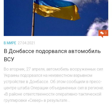
0
В МИРЕ
27.04.2021
В Донбассе подорвался автомобиль
ВСУ
Во вторник, 27 апреля, автомобиль вооруженных сил
Украины подорвался на неизвестном взрывном
устройстве в Донбассе. Об этом сообщили в пресс-
центре штаба Операции объединенных сил в регионе.
«В районе ответственности оперативно-тактической
группировки «Север» в результате...