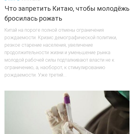
Что запретить Китаю, чтобы молодёжь
бросилась рожать
Китай на пороге полной отмены ограничения
рождаемости. Кризис демографической политики,
резкое старение населения, увеличение
продолжительности жизни и уменьшение рынка
молодой рабочей силы подталкивают власти не к
ограничению, а, наоборот, к стимулированию
рождаемости. Уже третий...