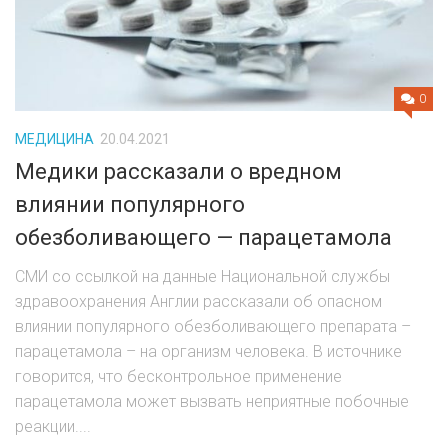
0
МЕДИЦИНА
20.04.2021
Медики рассказали о вредном
влиянии популярного
обезболивающего — парацетамола
СМИ со ссылкой на данные Национальной службы
здравоохранения Англии рассказали об опасном
влиянии популярного обезболивающего препарата –
парацетамола – на организм человека. В источнике
говорится, что бесконтрольное применение
парацетамола может вызвать неприятные побочные
реакции....