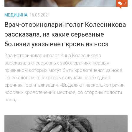
ШОУ БИЗНЕС
0
МЕДИЦИНА
16.05.2021
ШПИОНАЖ
Врач-оториноларинголог Колесникова
ЭКОНОМИКА
рассказала, на какие серьезные
болезни указывает кровь из носа
ОНЛАЙН КАРТА КОРОНАВИРУСА
Врач-оториноларинголог Анна Колесникова
КОНТАКТЫ
рассказала о серьезных заболеваниях, первым
признаком которых могут быть кровотечения из носа.
ЛЕНТА
По ее словам, в некоторых случаях необходима
срочная госпитализация. «Выделяют несколько причин
носовых кровотечений: местное, со стороны полости
носа,...