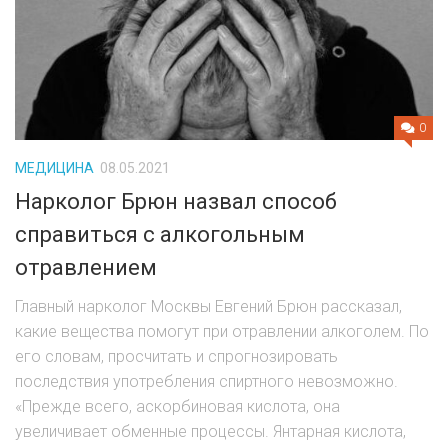
0
МЕДИЦИНА
08.05.2021
Нарколог Брюн назвал способ
справиться с алкогольным
отравлением
Главный нарколог Москвы Евгений Брюн рассказал,
какие вещества помогут при отравлении алкоголем. По
его словам, просчитать и спрогнозировать
последствия употребления спиртного невозможно.
«Прежде всего, аскорбиновая кислота, она
увеличивает обменные процессы. Янтарная кислота,