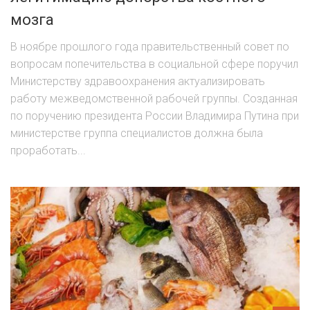
мозга
В ноябре прошлого года правительственный совет по
вопросам попечительства в социальной сфере поручил
Министерству здравоохранения актуализировать
работу межведомственной рабочей группы. Созданная
по поручению президента России Владимира Путина при
министерстве группа специалистов должна была
проработать...