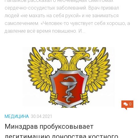
Напалков рассказал о неочевидных симптомах
сердечно-сосудистых заболеваний. Врач призвал
людей «не махать на себя рукой» и не заниматься
самолечением. «Человек-то чувствует себя хорошо, а
давление всё время повышено. И...
0
МЕДИЦИНА
30.04.2021
Минздрав пробуксовывает
легитимацию донорства костного